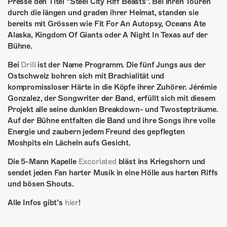
ÜBER UNS
Presse den Titel “Steel City Riff Beasts”. Bei ihren Touren
durch die längen und graden ihrer Heimat, standen sie
GÖNNEREI
bereits mit Grössen wie Fit For An Autopsy, Oceans Ate
Alaska, Kingdom Of Giants oder A Night In Texas auf der
Bühne.
SHOP
Bei
Drill
ist der Name Programm. Die fünf Jungs aus der
MITMACHEN
Ostschweiz bohren sich mit Brachialität und
kompromissloser Härte in die Köpfe ihrer Zuhörer. Jérémie
Gonzalez, der Songwriter der Band, erfüllt sich mit diesem
Projekt alle seine dunklen Breakdown- und Twostepträume.
Auf der Bühne entfalten die Band und ihre Songs ihre volle
Energie und zaubern jedem Freund des gepflegten
Moshpits ein Lächeln aufs Gesicht.
Die 5-Mann Kapelle
Excoriated
bläst ins Kriegshorn und
sendet jeden Fan harter Musik in eine Hölle aus harten Riffs
und bösen Shouts.
Alle Infos gibt’s
hier
!