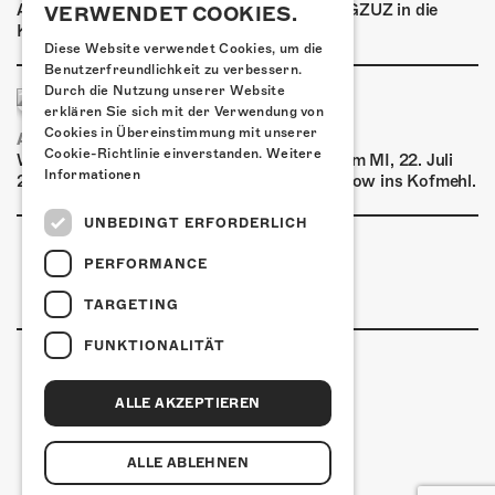
Am Donnerstag, 29. Oktober 2026 kommt GZUZ in die
VERWENDET COOKIES.
Kulturfabrik Kofmehl!
Diese Website verwendet Cookies, um die
Benutzerfreundlichkeit zu verbessern.
Durch die Nutzung unserer Website
erklären Sie sich mit der Verwendung von
Cookies in Übereinstimmung mit unserer
AIRBOURNE - SPECIAL SUMMER SHOW
Cookie-Richtlinie einverstanden.
Weitere
Wow, das ist ein Ding! Airbourne kommen am MI, 22. Juli
Informationen
2026 für eine exklusive Special Summer Show ins Kofmehl.
UNBEDINGT ERFORDERLICH
PERFORMANCE
TARGETING
FUNKTIONALITÄT
ALLE AKZEPTIEREN
Kulturfabrik Kofmehl
Kofmehlweg 1
4502 Solothurn
ALLE ABLEHNEN
+41 32 621 20 60
Nutzungsbedingungen