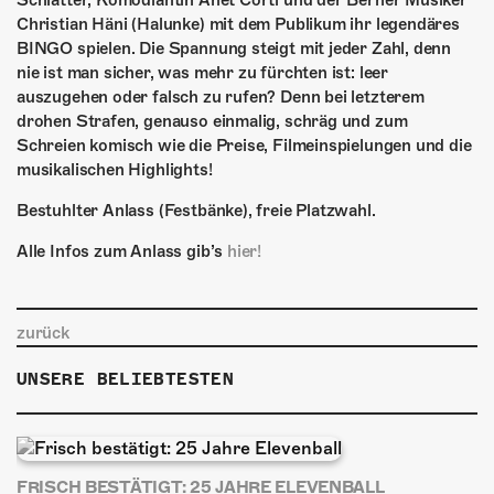
Schlatter, Komödiantin Anet Corti und der Berner Musiker
ÜBER UNS
Christian Häni (Halunke) mit dem Publikum ihr legendäres
BINGO spielen. Die Spannung steigt mit jeder Zahl, denn
GÖNNEREI
nie ist man sicher, was mehr zu fürchten ist: leer
auszugehen oder falsch zu rufen? Denn bei letzterem
SHOP
drohen Strafen, genauso einmalig, schräg und zum
Schreien komisch wie die Preise, Filmeinspielungen und die
MITMACHEN
musikalischen Highlights!
Bestuhlter Anlass (Festbänke), freie Platzwahl.
Alle Infos zum Anlass gib’s
hier!
zurück
UNSERE BELIEBTESTEN
FRISCH BESTÄTIGT: 25 JAHRE ELEVENBALL