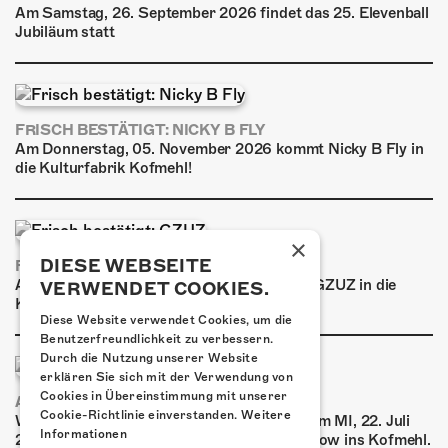
Am Samstag, 26. September 2026 findet das 25. Elevenball
Jubiläum statt
FRISCH BESTÄTIGT: NICKY B FLY
Am Donnerstag, 05. November 2026 kommt Nicky B Fly in
die Kulturfabrik Kofmehl!
×
DIESE WEBSEITE
FRISCH BESTÄTIGT: GZUZ
Am Donnerstag, 29. Oktober 2026 kommt GZUZ in die
VERWENDET COOKIES.
Kulturfabrik Kofmehl!
Diese Website verwendet Cookies, um die
Benutzerfreundlichkeit zu verbessern.
Durch die Nutzung unserer Website
erklären Sie sich mit der Verwendung von
Cookies in Übereinstimmung mit unserer
AIRBOURNE - SPECIAL SUMMER SHOW
Cookie-Richtlinie einverstanden.
Weitere
Wow, das ist ein Ding! Airbourne kommen am MI, 22. Juli
Informationen
2026 für eine exklusive Special Summer Show ins Kofmehl.