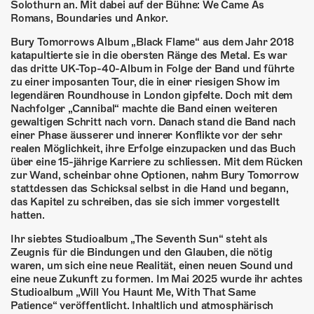
ÜBER UNS
Solothurn an. Mit dabei auf der Bühne: We Came As
Romans, Boundaries und Ankor.
GÖNNEREI
Bury Tomorrows Album „Black Flame“ aus dem Jahr 2018
katapultierte sie in die obersten Ränge des Metal. Es war
SHOP
das dritte UK-Top-40-Album in Folge der Band und führte
zu einer imposanten Tour, die in einer riesigen Show im
legendären Roundhouse in London gipfelte. Doch mit dem
MITMACHEN
Nachfolger „Cannibal“ machte die Band einen weiteren
gewaltigen Schritt nach vorn. Danach stand die Band nach
einer Phase äusserer und innerer Konflikte vor der sehr
realen Möglichkeit, ihre Erfolge einzupacken und das Buch
über eine 15-jährige Karriere zu schliessen. Mit dem Rücken
zur Wand, scheinbar ohne Optionen, nahm Bury Tomorrow
stattdessen das Schicksal selbst in die Hand und begann,
das Kapitel zu schreiben, das sie sich immer vorgestellt
hatten.
Ihr siebtes Studioalbum „The Seventh Sun“ steht als
Zeugnis für die Bindungen und den Glauben, die nötig
waren, um sich eine neue Realität, einen neuen Sound und
eine neue Zukunft zu formen. Im Mai 2025 wurde ihr achtes
Studioalbum „Will You Haunt Me, With That Same
Patience“ veröffentlicht. Inhaltlich und atmosphärisch