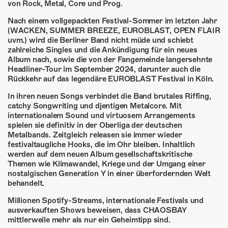
ÜBER UNS
von Rock, Metal, Core und Prog.
Nach einem vollgepackten Festival-Sommer im letzten Jahr
GÖNNEREI
(WACKEN, SUMMER BREEZE, EUROBLAST, OPEN FLAIR
uvm.) wird die Berliner Band nicht müde und schiebt
SHOP
zahlreiche Singles und die Ankündigung für ein neues
Album nach, sowie die von der Fangemeinde langersehnte
Headliner-Tour im September 2024, darunter auch die
MITMACHEN
Rückkehr auf das legendäre EUROBLAST Festival in Köln.
In ihren neuen Songs verbindet die Band brutales Riffing,
catchy Songwriting und djentigen Metalcore. Mit
internationalem Sound und virtuosem Arrangements
spielen sie definitiv in der Oberliga der deutschen
Metalbands. Zeitgleich releasen sie immer wieder
festivaltaugliche Hooks, die im Ohr bleiben. Inhaltlich
werden auf dem neuen Album gesellschaftskritische
Themen wie Klimawandel, Kriege und der Umgang einer
nostalgischen Generation Y in einer überfordernden Welt
behandelt.
Millionen Spotify-Streams, internationale Festivals und
ausverkauften Shows beweisen, dass CHAOSBAY
mittlerweile mehr als nur ein Geheimtipp sind.