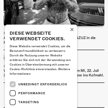
×
DIESE WEBSEITE
FRISCH BESTÄTIGT: GZUZ
Am Donnerstag, 29. Oktober 2026 kommt GZUZ in die
VERWENDET COOKIES.
Kulturfabrik Kofmehl!
Diese Website verwendet Cookies, um die
Benutzerfreundlichkeit zu verbessern.
Durch die Nutzung unserer Website
erklären Sie sich mit der Verwendung von
Cookies in Übereinstimmung mit unserer
AIRBOURNE - SPECIAL SUMMER SHOW
Cookie-Richtlinie einverstanden.
Weitere
Wow, das ist ein Ding! Airbourne kommen am MI, 22. Juli
Informationen
2026 für eine exklusive Special Summer Show ins Kofmehl.
UNBEDINGT ERFORDERLICH
PERFORMANCE
TARGETING