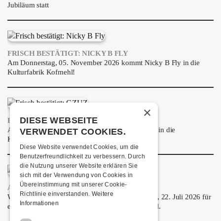
Jubiläum statt
FRISCH BESTÄTIGT: NICKY B FLY
Am Donnerstag, 05. November 2026 kommt Nicky B Fly in die
Kulturfabrik Kofmehl!
×
DIESE WEBSEITE
FRISCH BESTÄTIGT: GZUZ
Am Donnerstag, 29. Oktober 2026 kommt GZUZ in die
VERWENDET COOKIES.
Kulturfabrik Kofmehl!
Diese Website verwendet Cookies, um die
Benutzerfreundlichkeit zu verbessern. Durch
die Nutzung unserer Website erklären Sie
sich mit der Verwendung von Cookies in
Übereinstimmung mit unserer Cookie-
AIRBOURNE - SPECIAL SUMMER SHOW
Richtlinie einverstanden.
Weitere
Wow, das ist ein Ding! Airbourne kommen am MI, 22. Juli 2026 für
Informationen
eine exklusive Special Summer Show ins Kofmehl.