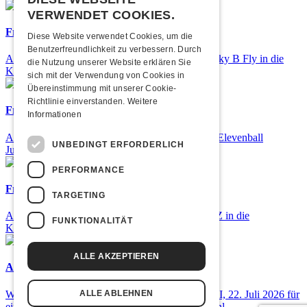
VERWENDET COOKIES.
Frisch bestätigt: Nicky B Fly
Diese Website verwendet Cookies, um die
Benutzerfreundlichkeit zu verbessern. Durch
Am Donnerstag, 05. November 2026 kommt Nicky B Fly in die
die Nutzung unserer Website erklären Sie
Kulturfabrik Kofmehl!
sich mit der Verwendung von Cookies in
Übereinstimmung mit unserer Cookie-
Richtlinie einverstanden.
Weitere
Frisch bestätigt: 25 Jahre Elevenball
Informationen
Am Samstag, 26. September 2026 findet das 25. Elevenball
UNBEDINGT ERFORDERLICH
Jubiläum statt
PERFORMANCE
Frisch bestätigt: GZUZ
TARGETING
Am Donnerstag, 29. Oktober 2026 kommt GZUZ in die
FUNKTIONALITÄT
Kulturfabrik Kofmehl!
ALLE AKZEPTIEREN
Airbourne - Special Summer Show
Wow, das ist ein Ding! Airbourne kommen am MI, 22. Juli 2026 für
ALLE ABLEHNEN
eine exklusive Special Summer Show ins Kofmehl.