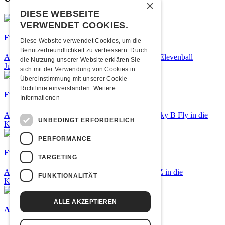
×
DIESE WEBSEITE
VERWENDET COOKIES.
Frisch bestätigt: 25 Jahre Elevenball
Diese Website verwendet Cookies, um die
Benutzerfreundlichkeit zu verbessern. Durch
Am Samstag, 26. September 2026 findet das 25. Elevenball
die Nutzung unserer Website erklären Sie
Jubiläum statt
sich mit der Verwendung von Cookies in
Übereinstimmung mit unserer Cookie-
Richtlinie einverstanden.
Weitere
Frisch bestätigt: Nicky B Fly
Informationen
Am Donnerstag, 05. November 2026 kommt Nicky B Fly in die
UNBEDINGT ERFORDERLICH
Kulturfabrik Kofmehl!
PERFORMANCE
Frisch bestätigt: GZUZ
TARGETING
Am Donnerstag, 29. Oktober 2026 kommt GZUZ in die
FUNKTIONALITÄT
Kulturfabrik Kofmehl!
ALLE AKZEPTIEREN
Airbourne - Special Summer Show