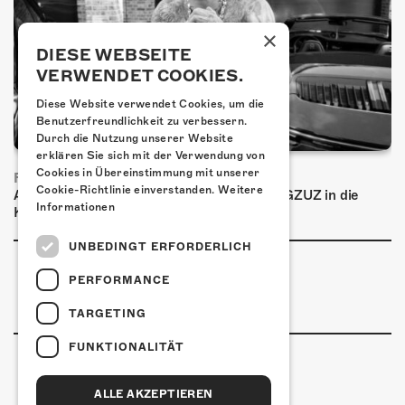
×
DIESE WEBSEITE
VERWENDET COOKIES.
Diese Website verwendet Cookies, um die
Benutzerfreundlichkeit zu verbessern.
Durch die Nutzung unserer Website
erklären Sie sich mit der Verwendung von
Cookies in Übereinstimmung mit unserer
FRISCH BESTÄTIGT: GZUZ
Cookie-Richtlinie einverstanden.
Weitere
Am Donnerstag, 29. Oktober 2026 kommt GZUZ in die
Informationen
Kulturfabrik Kofmehl!
UNBEDINGT ERFORDERLICH
PERFORMANCE
TARGETING
FUNKTIONALITÄT
ALLE AKZEPTIEREN
Kulturfabrik Kofmehl