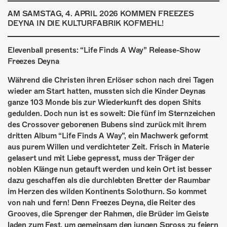
ÜBER UNS
AM SAMSTAG, 4. APRIL 2026 KOMMEN FREEZES
DEYNA IN DIE KULTURFABRIK KOFMEHL!
GÖNNEREI
SHOP
Elevenball presents: “Life Finds A Way” Release-Show
Freezes Deyna
MITMACHEN
Während die Christen ihren Erlöser schon nach drei Tagen
wieder am Start hatten, mussten sich die Kinder Deynas
ganze 103 Monde bis zur Wiederkunft des dopen Shits
gedulden. Doch nun ist es soweit: Die fünf im Sternzeichen
des Crossover geborenen Bubens sind zurück mit ihrem
dritten Album “Life Finds A Way”, ein Machwerk geformt
aus purem Willen und verdichteter Zeit. Frisch in Materie
gelasert und mit Liebe gepresst, muss der Träger der
noblen Klänge nun getauft werden und kein Ort ist besser
dazu geschaffen als die durchlebten Bretter der Raumbar
im Herzen des wilden Kontinents Solothurn. So kommet
von nah und fern! Denn Freezes Deyna, die Reiter des
Grooves, die Sprenger der Rahmen, die Brüder im Geiste
laden zum Fest, um gemeinsam den jungen Spross zu feiern