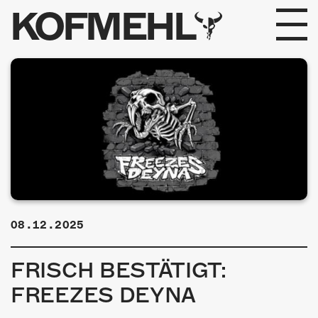
KOFMEHL
PROGRAMM
FABRIKGEFLÜSTER
GALERIE
FOTOGALERIE
PHOTOMAT
08.12.2025
INFOS
FRISCH BESTÄTIGT:
KONTAKT
FREEZES DEYNA