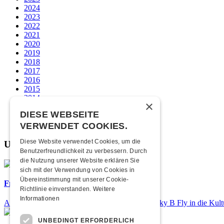
2024
2023
2022
2021
2020
2019
2018
2017
2016
2015
2014
×
2013
DIESE WEBSEITE
2012
2011
VERWENDET COOKIES.
Diese Website verwendet Cookies, um die
Unsere beliebtesten
Benutzerfreundlichkeit zu verbessern. Durch
die Nutzung unserer Website erklären Sie
sich mit der Verwendung von Cookies in
Übereinstimmung mit unserer Cookie-
Frisch bestätigt: Nicky B Fly
Richtlinie einverstanden.
Weitere
Informationen
Am Donnerstag, 05. November 2026 kommt Nicky B Fly in die Kult
UNBEDINGT ERFORDERLICH