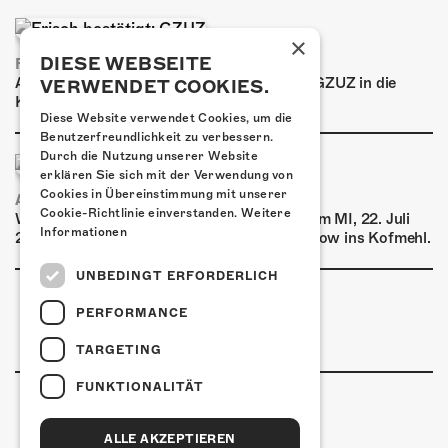
×
DIESE WEBSEITE
FRISCH BESTÄTIGT: GZUZ
Am Donnerstag, 29. Oktober 2026 kommt GZUZ in die
VERWENDET COOKIES.
Kulturfabrik Kofmehl!
Diese Website verwendet Cookies, um die
Benutzerfreundlichkeit zu verbessern.
Durch die Nutzung unserer Website
erklären Sie sich mit der Verwendung von
Cookies in Übereinstimmung mit unserer
AIRBOURNE - SPECIAL SUMMER SHOW
Cookie-Richtlinie einverstanden.
Weitere
Wow, das ist ein Ding! Airbourne kommen am MI, 22. Juli
Informationen
2026 für eine exklusive Special Summer Show ins Kofmehl.
UNBEDINGT ERFORDERLICH
PERFORMANCE
TARGETING
FUNKTIONALITÄT
ALLE AKZEPTIEREN
Kulturfabrik Kofmehl