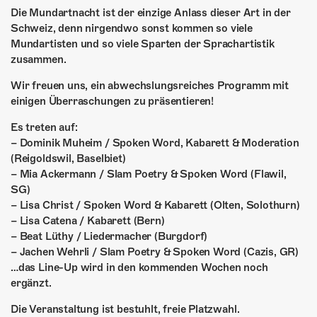
ÜBER UNS
Die Mundartnacht ist der einzige Anlass dieser Art in der
Schweiz, denn nirgendwo sonst kommen so viele
GÖNNEREI
Mundartisten und so viele Sparten der Sprachartistik
zusammen.
SHOP
Wir freuen uns, ein abwechslungsreiches Programm mit
MITMACHEN
einigen Überraschungen zu präsentieren!
Es treten auf:
– Dominik Muheim / Spoken Word, Kabarett & Moderation
(Reigoldswil, Baselbiet)
– Mia Ackermann / Slam Poetry & Spoken Word (Flawil,
SG)
– Lisa Christ / Spoken Word & Kabarett (Olten, Solothurn)
– Lisa Catena / Kabarett (Bern)
– Beat Lüthy / Liedermacher (Burgdorf)
– Jachen Wehrli / Slam Poetry & Spoken Word (Cazis, GR)
…das Line-Up wird in den kommenden Wochen noch
ergänzt.
Die Veranstaltung ist bestuhlt, freie Platzwahl.