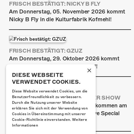
FRISCH BESTÄTIGT: NICKY B FLY
Am Donnerstag, 05. November 2026 kommt
Nicky B Fly in die Kulturfabrik Kofmehl!
FRISCH BESTÄTIGT: GZUZ
Am Donnerstag, 29. Oktober 2026 kommt
GZUZ in die Kulturfabrik Kofmehl!
×
DIESE WEBSEITE
VERWENDET COOKIES.
Diese Website verwendet Cookies, um die
AIRBOURNE - SPECIAL SUMMER SHOW
Benutzerfreundlichkeit zu verbessern.
Durch die Nutzung unserer Website
Wow, das ist ein Ding! Airbourne kommen am
erklären Sie sich mit der Verwendung von
MI, 22. Juli 2026 für eine exklusive Special
Cookies in Übereinstimmung mit unserer
Summer Show ins Kofmehl.
Cookie-Richtlinie einverstanden.
Weitere
Informationen