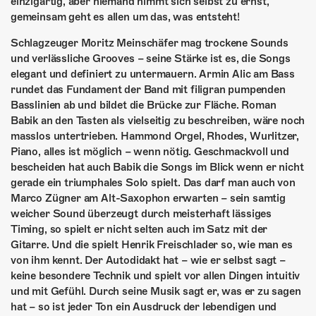
einzigartig, aber niemand nimmt sich selbst zu ernst,
gemeinsam geht es allen um das, was entsteht!
Schlagzeuger Moritz Meinschäfer mag trockene Sounds
und verlässliche Grooves – seine Stärke ist es, die Songs
elegant und definiert zu untermauern. Armin Alic am Bass
rundet das Fundament der Band mit filigran pumpenden
Basslinien ab und bildet die Brücke zur Fläche. Roman
Babik an den Tasten als vielseitig zu beschreiben, wäre noch
masslos untertrieben. Hammond Orgel, Rhodes, Wurlitzer,
Piano, alles ist möglich – wenn nötig. Geschmackvoll und
bescheiden hat auch Babik die Songs im Blick wenn er nicht
gerade ein triumphales Solo spielt. Das darf man auch von
Marco Zügner am Alt-Saxophon erwarten – sein samtig
weicher Sound überzeugt durch meisterhaft lässiges
Timing, so spielt er nicht selten auch im Satz mit der
Gitarre. Und die spielt Henrik Freischlader so, wie man es
von ihm kennt. Der Autodidakt hat – wie er selbst sagt –
keine besondere Technik und spielt vor allen Dingen intuitiv
und mit Gefühl. Durch seine Musik sagt er, was er zu sagen
hat – so ist jeder Ton ein Ausdruck der lebendigen und