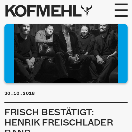
KOFMEHL
PROGRAMM
FABRIKGEFLÜSTER
GALERIE
FOTOGALERIE
PHOTOMAT
30.10.2018
INFOS
FRISCH BESTÄTIGT:
KONTAKT
HENRIK FREISCHLADER