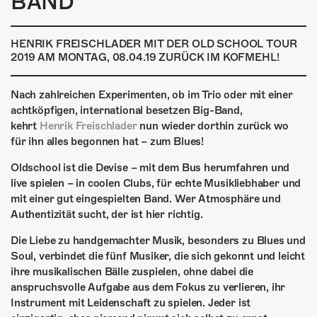
BAND
ÜBER UNS
GÖNNEREI
HENRIK FREISCHLADER MIT DER OLD SCHOOL TOUR
2019 AM MONTAG, 08.04.19 ZURÜCK IM KOFMEHL!
SHOP
Nach zahlreichen Experimenten, ob im Trio oder mit einer
MITMACHEN
achtköpfigen, international besetzen Big-Band,
kehrt
Henrik Freischlader
nun wieder dorthin zurück wo
für ihn alles begonnen hat – zum Blues!
Oldschool ist die Devise – mit dem Bus herumfahren und
live spielen – in coolen Clubs, für echte Musikliebhaber und
mit einer gut eingespielten Band. Wer Atmosphäre und
Authentizität sucht, der ist hier richtig.
Die Liebe zu handgemachter Musik, besonders zu Blues und
Soul, verbindet die fünf Musiker, die sich gekonnt und leicht
ihre musikalischen Bälle zuspielen, ohne dabei die
anspruchsvolle Aufgabe aus dem Fokus zu verlieren, ihr
Instrument mit Leidenschaft zu spielen. Jeder ist