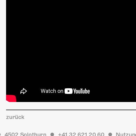
zurück
4502 Solothurn
+41 32 621 20 60
Nutzun