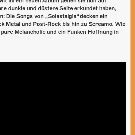
 Mit ihrem neuen Album gehen sie nun auf
hre dunkle und düstere Seite erkundet haben,
in: Die Songs von „Solastalgia“ decken ein
ck Metal und Post-Rock bis hin zu Screamo. Wie
 pure Melancholie und ein Funken Hoffnung in