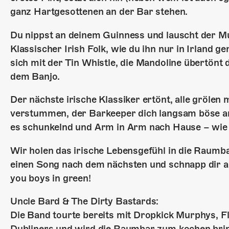
ganz Hartgesottenen an der Bar stehen.
Du nippst an deinem Guinness und lauscht der Mus
Klassischer Irish Folk, wie du ihn nur in Irland g
sich mit der Tin Whistle, die Mandoline übertönt 
dem Banjo.
Der nächste irische Klassiker ertönt, alle gröle
verstummen, der Barkeeper dich langsam böse ans
es schunkelnd und Arm in Arm nach Hause – wie i
Wir holen das irische Lebensgefühl in die Raumb
einen Song nach dem nächsten und schnapp dir 
you boys in green!
Uncle Bard & The Dirty Bastards:
Die Band tourte bereits mit Dropkick Murphys, Fl
Dubliners und wird die Raumbar zum kochen bri