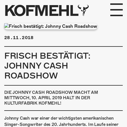
KOFMEHL
PROGRAMM
28.11.2018
FABRIKGEFLÜSTER
FRISCH BESTÄTIGT:
GALERIE
JOHNNY CASH
FOTOGALERIE
ROADSHOW
PHOTOMAT
DIE JOHNNY CASH ROADSHOW MACHT AM
MITTWOCH, 10. APRIL 2019 HALT IN DER
INFOS
KULTURFABRIK KOFMEHL!
KONTAKT
Johnny Cash war einer der wichtigsten amerikanischen
Singer-Songwriter des 20. Jahrhunderts. Im Laufe seiner