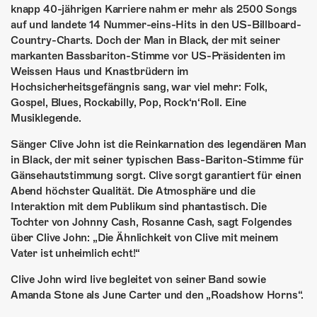
ÜBER UNS
knapp 40-jährigen Karriere nahm er mehr als 2500 Songs
auf und landete 14 Nummer-eins-Hits in den US-Billboard-
GÖNNEREI
Country-Charts. Doch der Man in Black, der mit seiner
markanten Bassbariton-Stimme vor US-Präsidenten im
SHOP
Weissen Haus und Knastbrüdern im
Hochsicherheitsgefängnis sang, war viel mehr: Folk,
MITMACHEN
Gospel, Blues, Rockabilly, Pop, Rock‘n‘Roll. Eine
Musiklegende.
Sänger Clive John ist die Reinkarnation des legendären Man
in Black, der mit seiner typischen Bass-Bariton-Stimme für
Gänsehautstimmung sorgt. Clive sorgt garantiert für einen
Abend höchster Qualität. Die Atmosphäre und die
Interaktion mit dem Publikum sind phantastisch. Die
Tochter von Johnny Cash, Rosanne Cash, sagt Folgendes
über Clive John: „Die Ähnlichkeit von Clive mit meinem
Vater ist unheimlich echt!“
Clive John wird live begleitet von seiner Band sowie
Amanda Stone als June Carter und den „Roadshow Horns“.