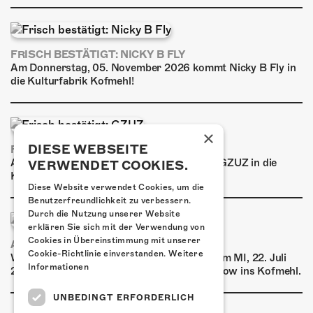
FRISCH BESTÄTIGT: NICKY B FLY
Am Donnerstag, 05. November 2026 kommt Nicky B Fly in
die Kulturfabrik Kofmehl!
×
DIESE WEBSEITE
FRISCH BESTÄTIGT: GZUZ
Am Donnerstag, 29. Oktober 2026 kommt GZUZ in die
VERWENDET COOKIES.
Kulturfabrik Kofmehl!
Diese Website verwendet Cookies, um die
Benutzerfreundlichkeit zu verbessern.
Durch die Nutzung unserer Website
erklären Sie sich mit der Verwendung von
Cookies in Übereinstimmung mit unserer
AIRBOURNE - SPECIAL SUMMER SHOW
Cookie-Richtlinie einverstanden.
Weitere
Wow, das ist ein Ding! Airbourne kommen am MI, 22. Juli
Informationen
2026 für eine exklusive Special Summer Show ins Kofmehl.
UNBEDINGT ERFORDERLICH