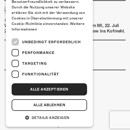
Benutzerfreundlichkeit zu verbessern.
Durch die Nutzung unserer Website
erklären Sie sich mit der Verwendung von
Cookies in Übereinstimmung mit unserer
AIRBOURNE - SPECIAL SUMMER SHOW
Cookie-Richtlinie einverstanden.
Weitere
Wow, das ist ein Ding! Airbourne kommen am MI, 22. Juli
Informationen
2026 für eine exklusive Special Summer Show ins Kofmehl.
UNBEDINGT ERFORDERLICH
PERFORMANCE
TARGETING
FUNKTIONALITÄT
ALLE AKZEPTIEREN
Kulturfabrik Kofmehl
Kofmehlweg 1
4502 Solothurn
ALLE ABLEHNEN
+41 32 621 20 60
Nutzungsbedingungen
DETAILS ANZEIGEN
coded by