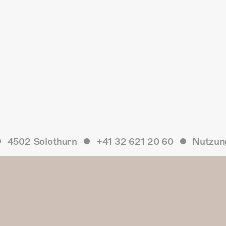
4502 Solothurn
+41 32 621 20 60
Nutzun