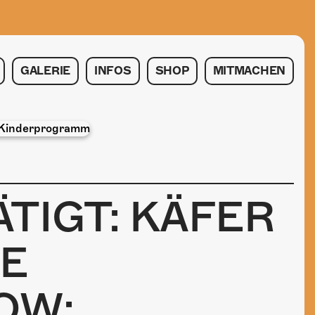
GALERIE
INFOS
SHOP
MITMACHEN
TIGT: KÄFER
IE
OW: