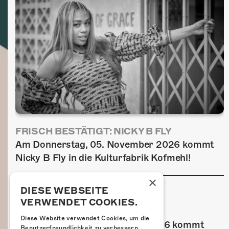
FRISCH BESTÄTIGT: NICKY B FLY
Am Donnerstag, 05. November 2026 kommt
Nicky B Fly in die Kulturfabrik Kofmehl!
×
DIESE WEBSEITE
VERWENDET COOKIES.
FRISCH BESTÄTIGT: GZUZ
Diese Website verwendet Cookies, um die
Am Donnerstag, 29. Oktober 2026 kommt
Benutzerfreundlichkeit zu verbessern.