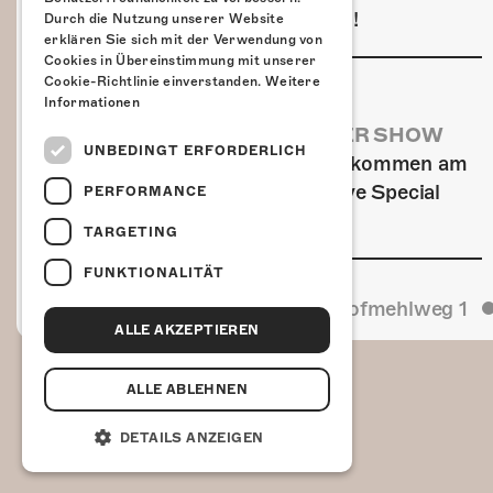
GZUZ in die Kulturfabrik Kofmehl!
Durch die Nutzung unserer Website
erklären Sie sich mit der Verwendung von
Cookies in Übereinstimmung mit unserer
Cookie-Richtlinie einverstanden.
Weitere
Informationen
AIRBOURNE - SPECIAL SUMMER SHOW
UNBEDINGT ERFORDERLICH
Wow, das ist ein Ding! Airbourne kommen am
MI, 22. Juli 2026 für eine exklusive Special
PERFORMANCE
Summer Show ins Kofmehl.
TARGETING
FUNKTIONALITÄT
Kulturfabrik Kofmehl
Kofmehlweg 1
ALLE AKZEPTIEREN
ALLE ABLEHNEN
DETAILS ANZEIGEN