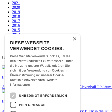
2021
2020
2019
2018
2017
2016
2015
2014
×
2013
DIESE WEBSEITE
2012
2011
VERWENDET COOKIES.
Diese Website verwendet Cookies, um die
Unsere beliebtesten
Benutzerfreundlichkeit zu verbessern. Durch
die Nutzung unserer Website erklären Sie
sich mit der Verwendung von Cookies in
Übereinstimmung mit unserer Cookie-
Frisch bestätigt: 25 Jahre Elevenball
Richtlinie einverstanden.
Weitere
Informationen
Am Samstag, 26. September 2026 findet das 25. Elevenball Jubiläum s
UNBEDINGT ERFORDERLICH
Frisch bestätigt: Nicky B Fly
PERFORMANCE
Am Donnerstag, 05. November 2026 kommt Nicky B Fly in die Kult