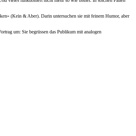
 vieles funktioniert nicht mehr so wie bisher. In solchen Fällen
ken» (Kein & Aber). Darin untersuchen sie mit feinem Humor, aber
ortrag um: Sie begrüssen das Publikum mit analogen