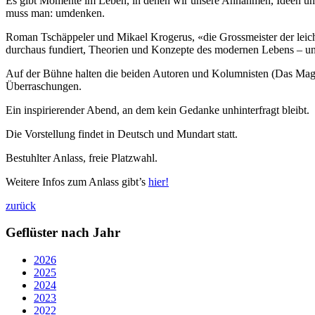
Es gibt Momente im Leben, in denen wir unsere Annahmen, Ideen und V
muss man: umdenken.
Roman Tschäppeler und Mikael Krogerus, «die Grossmeister der leic
durchaus fundiert, Theorien und Konzepte des modernen Lebens – un
Auf der Bühne halten die beiden Autoren und Kolumnisten (Das Maga
Überraschungen.
Ein inspirierender Abend, an dem kein Gedanke unhinterfragt bleibt.
Die Vorstellung findet in Deutsch und Mundart statt.
Bestuhlter Anlass, freie Platzwahl.
Weitere Infos zum Anlass gibt’s
hier!
zurück
Geflüster nach Jahr
2026
2025
2024
2023
2022