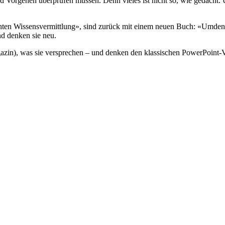
orgehen überprüfen müssen. Denn vieles ist nicht so, wie gedacht. Und
hten Wissensvermittlung», sind zurück mit einem neuen Buch: «Umden
d denken sie neu.
zin), was sie versprechen – und denken den klassischen PowerPoint-V