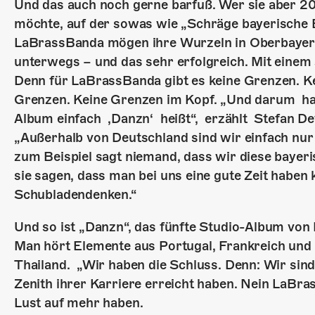
Und das auch noch gerne barfuß. Wer sie aber 2
möchte, auf der sowas wie „Schräge bayerische B
LaBrassBanda mögen ihre Wurzeln in Oberbayern 
unterwegs – und das sehr erfolgreich. Mit einem
Denn für LaBrassBanda gibt es keine Grenzen. Ke
Grenzen. Keine Grenzen im Kopf. „Und darum h
Album einfach ‚Danzn‘ heißt“, erzählt Stefan D
„Außerhalb von Deutschland sind wir einfach nur 
zum Beispiel sagt niemand, dass wir diese bayeri
sie sagen, dass man bei uns eine gute Zeit haben 
Schubladendenken.“
Und so ist „Danzn“, das fünfte Studio-Album von
Man hört Elemente aus Portugal, Frankreich un
Thailand. „Wir haben die Schluss. Denn: Wir sind j
Zenith ihrer Karriere erreicht haben. Nein LaBra
Lust auf mehr haben.