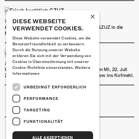
×
DIESE WEBSEITE
FRISCH BESTÄTIGT: GZUZ
Am Donnerstag, 29. Oktober 2026 kommt GZUZ in die
VERWENDET COOKIES.
Kulturfabrik Kofmehl!
Diese Website verwendet Cookies, um die
Benutzerfreundlichkeit zu verbessern.
Durch die Nutzung unserer Website
erklären Sie sich mit der Verwendung von
Cookies in Übereinstimmung mit unserer
AIRBOURNE - SPECIAL SUMMER SHOW
Cookie-Richtlinie einverstanden.
Weitere
Wow, das ist ein Ding! Airbourne kommen am MI, 22. Juli
Informationen
2026 für eine exklusive Special Summer Show ins Kofmehl.
UNBEDINGT ERFORDERLICH
PERFORMANCE
TARGETING
FUNKTIONALITÄT
ALLE AKZEPTIEREN