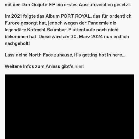
ÜBER UNS
mit der Don Quijote-EP ein erstes Ausrufezeichen gesetzt.
GÖNNEREI
Im 2021 folgte das Album PORT ROYAL, das für ordentlich
Furore gesorgt hat, jedoch wegen der Pandemie die
SHOP
legendäre Kofmehl Raumbar-Plattentaufe noch nicht
bekommen hat. Diese wird am 30. März 2024 nun endlich
MITMACHEN
nachgeholt!
Lass deine North Face zuhause, it’s getting hot in here…
Weitere Infos zum Anlass gibt’s
hier!