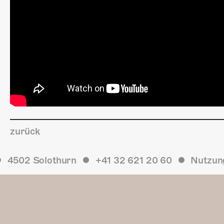
zurück
4502 Solothurn
+41 32 621 20 60
Nutzun