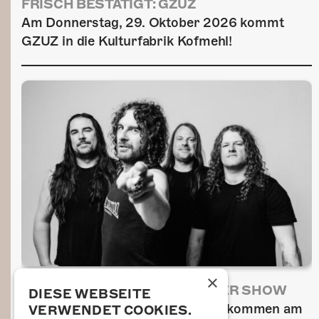
FRISCH BESTÄTIGT: GZUZ
Am Donnerstag, 29. Oktober 2026 kommt
GZUZ in die Kulturfabrik Kofmehl!
×
AIRBOURNE - SPECIAL SUMMER SHOW
DIESE WEBSEITE
Wow, das ist ein Ding! Airbourne kommen am
VERWENDET COOKIES.