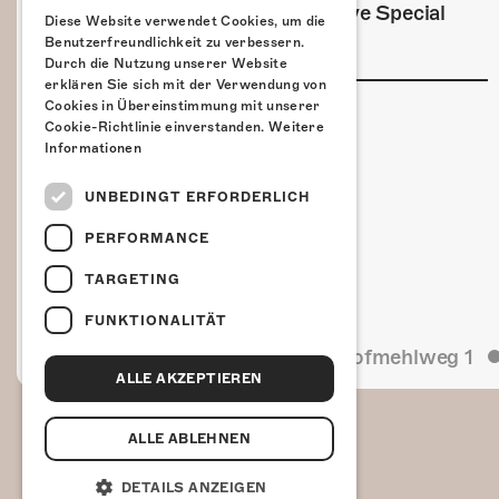
MI, 22. Juli 2026 für eine exklusive Special
Diese Website verwendet Cookies, um die
Summer Show ins Kofmehl.
Benutzerfreundlichkeit zu verbessern.
Durch die Nutzung unserer Website
erklären Sie sich mit der Verwendung von
Cookies in Übereinstimmung mit unserer
Cookie-Richtlinie einverstanden.
Weitere
Informationen
UNBEDINGT ERFORDERLICH
PERFORMANCE
TARGETING
FUNKTIONALITÄT
Kulturfabrik Kofmehl
Kofmehlweg 1
ALLE AKZEPTIEREN
ALLE ABLEHNEN
DETAILS ANZEIGEN