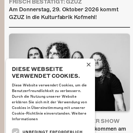
FRISCH BESTÄTIGT: GZUZ
Am Donnerstag, 29. Oktober 2026 kommt
GZUZ in die Kulturfabrik Kofmehl!
×
DIESE WEBSEITE
VERWENDET COOKIES.
Diese Website verwendet Cookies, um die
Benutzerfreundlichkeit zu verbessern.
Durch die Nutzung unserer Website
erklären Sie sich mit der Verwendung von
Cookies in Übereinstimmung mit unserer
Cookie-Richtlinie einverstanden.
Weitere
Informationen
AIRBOURNE - SPECIAL SUMMER SHOW
Wow, das ist ein Ding! Airbourne kommen am
UNBEDINGT ERFORDERLICH