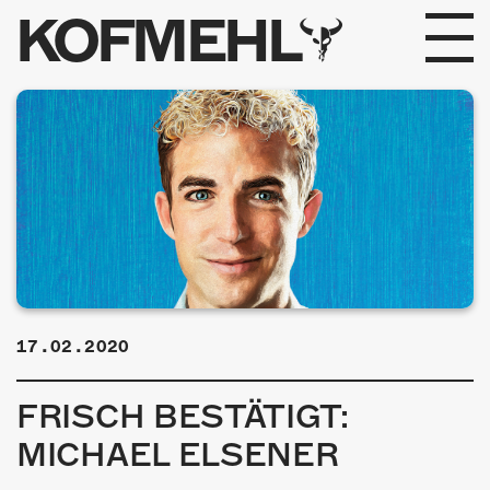
KOFMEHL
PROGRAMM
FABRIKGEFLÜSTER
GALERIE
FOTOGALERIE
PHOTOMAT
17.02.2020
INFOS
FRISCH BESTÄTIGT:
KONTAKT
MICHAEL ELSENER