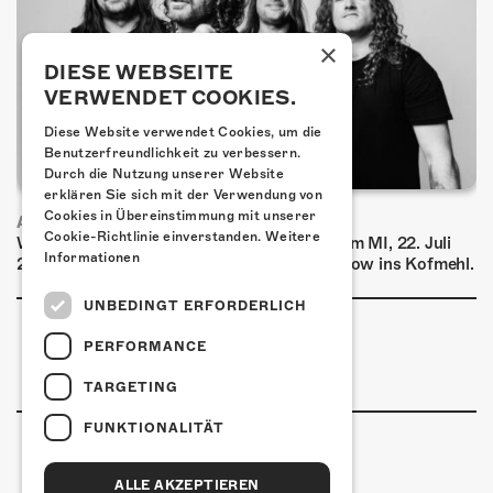
×
DIESE WEBSEITE
VERWENDET COOKIES.
Diese Website verwendet Cookies, um die
Benutzerfreundlichkeit zu verbessern.
Durch die Nutzung unserer Website
erklären Sie sich mit der Verwendung von
Cookies in Übereinstimmung mit unserer
AIRBOURNE - SPECIAL SUMMER SHOW
Cookie-Richtlinie einverstanden.
Weitere
Wow, das ist ein Ding! Airbourne kommen am MI, 22. Juli
Informationen
2026 für eine exklusive Special Summer Show ins Kofmehl.
UNBEDINGT ERFORDERLICH
PERFORMANCE
TARGETING
FUNKTIONALITÄT
ALLE AKZEPTIEREN
Kulturfabrik Kofmehl