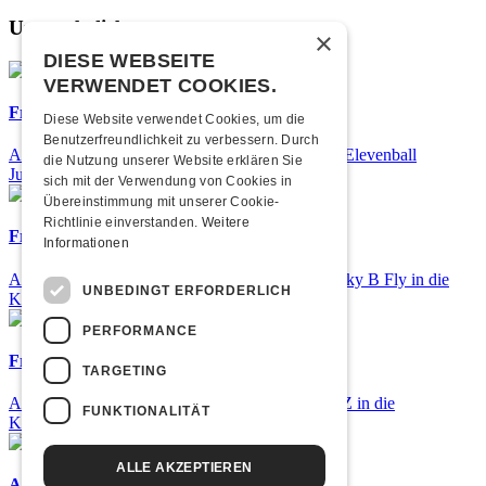
Unsere beliebtesten
×
DIESE WEBSEITE
VERWENDET COOKIES.
Frisch bestätigt: 25 Jahre Elevenball
Diese Website verwendet Cookies, um die
Benutzerfreundlichkeit zu verbessern. Durch
Am Samstag, 26. September 2026 findet das 25. Elevenball
die Nutzung unserer Website erklären Sie
Jubiläum statt
sich mit der Verwendung von Cookies in
Übereinstimmung mit unserer Cookie-
Richtlinie einverstanden.
Weitere
Frisch bestätigt: Nicky B Fly
Informationen
Am Donnerstag, 05. November 2026 kommt Nicky B Fly in die
UNBEDINGT ERFORDERLICH
Kulturfabrik Kofmehl!
PERFORMANCE
Frisch bestätigt: GZUZ
TARGETING
Am Donnerstag, 29. Oktober 2026 kommt GZUZ in die
FUNKTIONALITÄT
Kulturfabrik Kofmehl!
ALLE AKZEPTIEREN
Airbourne - Special Summer Show