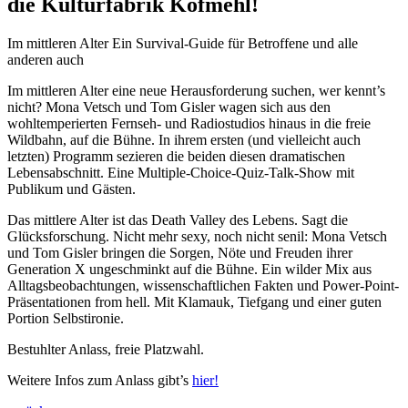
die Kulturfabrik Kofmehl!
Im mittleren Alter Ein Survival-Guide für Betroffene und alle
anderen auch
Im mittleren Alter eine neue Herausforderung suchen, wer kennt’s
nicht? Mona Vetsch und Tom Gisler wagen sich aus den
wohltemperierten Fernseh- und Radiostudios hinaus in die freie
Wildbahn, auf die Bühne. In ihrem ersten (und vielleicht auch
letzten) Programm sezieren die beiden diesen dramatischen
Lebensabschnitt. Eine Multiple-Choice-Quiz-Talk-Show mit
Publikum und Gästen.
Das mittlere Alter ist das Death Valley des Lebens. Sagt die
Glücksforschung. Nicht mehr sexy, noch nicht senil: Mona Vetsch
und Tom Gisler bringen die Sorgen, Nöte und Freuden ihrer
Generation X ungeschminkt auf die Bühne. Ein wilder Mix aus
Alltagsbeobachtungen, wissenschaftlichen Fakten und Power-Point-
Präsentationen from hell. Mit Klamauk, Tiefgang und einer guten
Portion Selbstironie.
Bestuhlter Anlass, freie Platzwahl.
Weitere Infos zum Anlass gibt’s
hier!