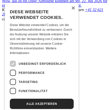
Wow, das ist ein Ding! Airbourne kommen am MI, 22. Juli 2026 für
eine exklusive Special Summer Show ins Kofmehl.
×
Kulturfabrik Kofmehl
Kofmehlweg 1
4502 Solothurn
+41 32 621
DIESE WEBSEITE
20 60
Nutzungsbedingungen
VERWENDET COOKIES.
coded by
Diese Website verwendet Cookies, um die
Benutzerfreundlichkeit zu verbessern. Durch
die Nutzung unserer Website erklären Sie
sich mit der Verwendung von Cookies in
Übereinstimmung mit unserer Cookie-
Richtlinie einverstanden.
Weitere
Informationen
UNBEDINGT ERFORDERLICH
PERFORMANCE
TARGETING
FUNKTIONALITÄT
ALLE AKZEPTIEREN