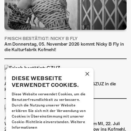
FRISCH BESTÄTIGT: NICKY B FLY
Am Donnerstag, 05. November 2026 kommt Nicky B Fly in
die Kulturfabrik Kofmehl!
×
DIESE WEBSEITE
FRISCH BESTÄTIGT: GZUZ
Am Donnerstag, 29. Oktober 2026 kommt GZUZ in die
VERWENDET COOKIES.
Kulturfabrik Kofmehl!
Diese Website verwendet Cookies, um die
Benutzerfreundlichkeit zu verbessern.
Durch die Nutzung unserer Website
erklären Sie sich mit der Verwendung von
Cookies in Übereinstimmung mit unserer
AIRBOURNE - SPECIAL SUMMER SHOW
Cookie-Richtlinie einverstanden.
Weitere
Wow, das ist ein Ding! Airbourne kommen am MI, 22. Juli
Informationen
2026 für eine exklusive Special Summer Show ins Kofmehl.