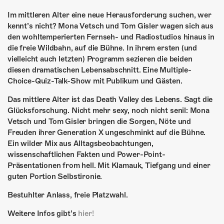
ÜBER UNS
Im mittleren Alter eine neue Herausforderung suchen, wer
GÖNNEREI
kennt’s nicht? Mona Vetsch und Tom Gisler wagen sich aus
den wohltemperierten Fernseh- und Radiostudios hinaus in
SHOP
die freie Wildbahn, auf die Bühne. In ihrem ersten (und
vielleicht auch letzten) Programm sezieren die beiden
MITMACHEN
diesen dramatischen Lebensabschnitt. Eine Multiple-
Choice-Quiz-Talk-Show mit Publikum und Gästen.
Das mittlere Alter ist das Death Valley des Lebens. Sagt die
Glücksforschung. Nicht mehr sexy, noch nicht senil: Mona
Vetsch und Tom Gisler bringen die Sorgen, Nöte und
Freuden ihrer Generation X ungeschminkt auf die Bühne.
Ein wilder Mix aus Alltagsbeobachtungen,
wissenschaftlichen Fakten und Power-Point-
Präsentationen from hell. Mit Klamauk, Tiefgang und einer
guten Portion Selbstironie.
Bestuhlter Anlass, freie Platzwahl.
Weitere Infos gibt’s
hier!