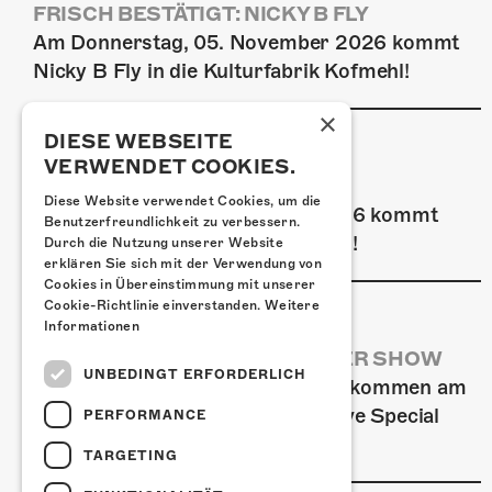
FRISCH BESTÄTIGT: NICKY B FLY
Am Donnerstag, 05. November 2026 kommt
Nicky B Fly in die Kulturfabrik Kofmehl!
×
DIESE WEBSEITE
VERWENDET COOKIES.
FRISCH BESTÄTIGT: GZUZ
Diese Website verwendet Cookies, um die
Am Donnerstag, 29. Oktober 2026 kommt
Benutzerfreundlichkeit zu verbessern.
GZUZ in die Kulturfabrik Kofmehl!
Durch die Nutzung unserer Website
erklären Sie sich mit der Verwendung von
Cookies in Übereinstimmung mit unserer
Cookie-Richtlinie einverstanden.
Weitere
Informationen
AIRBOURNE - SPECIAL SUMMER SHOW
UNBEDINGT ERFORDERLICH
Wow, das ist ein Ding! Airbourne kommen am
MI, 22. Juli 2026 für eine exklusive Special
PERFORMANCE
Summer Show ins Kofmehl.
TARGETING