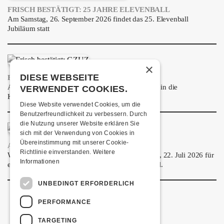
FRISCH BESTÄTIGT: 25 JAHRE ELEVENBALL
Am Samstag, 26. September 2026 findet das 25. Elevenball
Jubiläum statt
×
DIESE WEBSEITE
FRISCH BESTÄTIGT: GZUZ
Am Donnerstag, 29. Oktober 2026 kommt GZUZ in die
VERWENDET COOKIES.
Kulturfabrik Kofmehl!
Diese Website verwendet Cookies, um die
Benutzerfreundlichkeit zu verbessern. Durch
die Nutzung unserer Website erklären Sie
sich mit der Verwendung von Cookies in
Übereinstimmung mit unserer Cookie-
AIRBOURNE - SPECIAL SUMMER SHOW
Richtlinie einverstanden.
Weitere
Wow, das ist ein Ding! Airbourne kommen am MI, 22. Juli 2026 für
Informationen
eine exklusive Special Summer Show ins Kofmehl.
UNBEDINGT ERFORDERLICH
PERFORMANCE
TARGETING