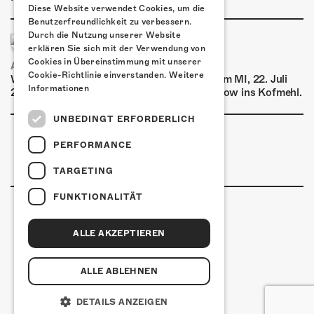
Diese Website verwendet Cookies, um die
Benutzerfreundlichkeit zu verbessern.
Durch die Nutzung unserer Website
erklären Sie sich mit der Verwendung von
Cookies in Übereinstimmung mit unserer
AIRBOURNE - SPECIAL SUMMER SHOW
Cookie-Richtlinie einverstanden.
Weitere
Wow, das ist ein Ding! Airbourne kommen am MI, 22. Juli
Informationen
2026 für eine exklusive Special Summer Show ins Kofmehl.
UNBEDINGT ERFORDERLICH
PERFORMANCE
TARGETING
FUNKTIONALITÄT
ALLE AKZEPTIEREN
Kulturfabrik Kofmehl
Kofmehlweg 1
4502 Solothurn
ALLE ABLEHNEN
+41 32 621 20 60
Nutzungsbedingungen
DETAILS ANZEIGEN