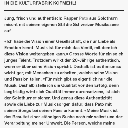
ÜBER UNS
IN DIE KULTURFABRIK KOFMEHL!
GÖNNEREI
Jung, frisch und authentisch: Rapper
Pato
aus Solothurn
mischt mit seinem eigenen Stil die Schweizer Musikszene
SHOP
auf.
MITMACHEN
«Ich habe die Vision einer Gesellschaft, die nur Liebe als
Emotion kennt. Musik ist für mich das Ventil, mit dem ich
diese Vision weitergeben kann.» Grosse Worte für ein solch
junges Talent. Trotzdem wirkt der 20-Jährige authentisch,
wenn er über seine Vision spricht. Deshalb ist es ihm umso
wichtiger, mit Menschen zu arbeiten, welche seine Vision
und Passion teilen. «Für mich gibt es eigentlich nur die
Musik. Deshalb stelle ich die Qualität vor den Erfolg, denn
langfristig wird sich Qualität immer durchsetzen», ist sich
der Solothurner sicher. Und genau diese Authentizität
sowie die Liebe zur Musik sorgen dafür, dass Pato mit
seinen Songs bei seinen Fans ankommt. «Meine Musik ist
das Resultat einer ständigen Suche nach mir selbst und der
Verarbeitung meiner Umwelt. Die Person, welche meine