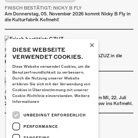
FRISCH BESTÄTIGT: NICKY B FLY
Am Donnerstag, 05. November 2026 kommt Nicky B Fly in
die Kulturfabrik Kofmehl!
×
DIESE WEBSEITE
FRISCH BESTÄTIGT: GZUZ
Am Donnerstag, 29. Oktober 2026 kommt GZUZ in die
VERWENDET COOKIES.
Kulturfabrik Kofmehl!
Diese Website verwendet Cookies, um die
Benutzerfreundlichkeit zu verbessern.
Durch die Nutzung unserer Website
erklären Sie sich mit der Verwendung von
Cookies in Übereinstimmung mit unserer
AIRBOURNE - SPECIAL SUMMER SHOW
Cookie-Richtlinie einverstanden.
Weitere
Wow, das ist ein Ding! Airbourne kommen am MI, 22. Juli
Informationen
2026 für eine exklusive Special Summer Show ins Kofmehl.
UNBEDINGT ERFORDERLICH
PERFORMANCE
TARGETING