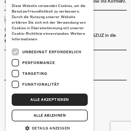
2026 für eine exklusive Special Summer Show ins Kofmehl.
Diese Website verwendet Cookies, um die
Benutzerfreundlichkeit zu verbessern.
Durch die Nutzung unserer Website
erklären Sie sich mit der Verwendung von
Cookies in Übereinstimmung mit unserer
FRISCH BESTÄTIGT: GZUZ
Cookie-Richtlinie einverstanden.
Weitere
Am Donnerstag, 29. Oktober 2026 kommt GZUZ in die
Informationen
Kulturfabrik Kofmehl!
UNBEDINGT ERFORDERLICH
PERFORMANCE
TARGETING
FUNKTIONALITÄT
ALLE AKZEPTIEREN
Kulturfabrik Kofmehl
Kofmehlweg 1
4502 Solothurn
ALLE ABLEHNEN
+41 32 621 20 60
Nutzungsbedingungen
DETAILS ANZEIGEN