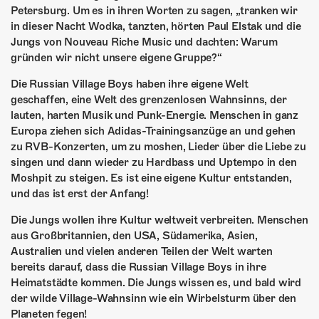
ÜBER UNS
Petersburg. Um es in ihren Worten zu sagen, „tranken wir
in dieser Nacht Wodka, tanzten, hörten Paul Elstak und die
GÖNNEREI
Jungs von Nouveau Riche Music und dachten: Warum
gründen wir nicht unsere eigene Gruppe?“
SHOP
Die Russian Village Boys haben ihre eigene Welt
MITMACHEN
geschaffen, eine Welt des grenzenlosen Wahnsinns, der
lauten, harten Musik und Punk-Energie. Menschen in ganz
Europa ziehen sich Adidas-Trainingsanzüge an und gehen
zu RVB-Konzerten, um zu moshen, Lieder über die Liebe zu
singen und dann wieder zu Hardbass und Uptempo in den
Moshpit zu steigen. Es ist eine eigene Kultur entstanden,
und das ist erst der Anfang!
Die Jungs wollen ihre Kultur weltweit verbreiten. Menschen
aus Großbritannien, den USA, Südamerika, Asien,
Australien und vielen anderen Teilen der Welt warten
bereits darauf, dass die Russian Village Boys in ihre
Heimatstädte kommen. Die Jungs wissen es, und bald wird
der wilde Village-Wahnsinn wie ein Wirbelsturm über den
Planeten fegen!