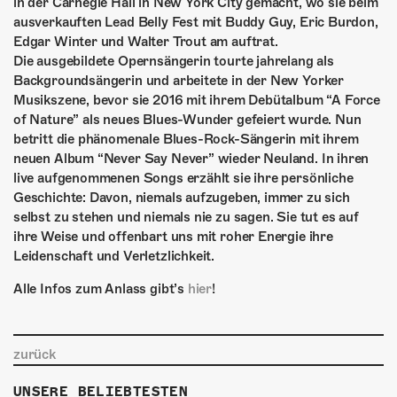
ÜBER UNS
in der Carnegie Hall in New York City gemacht, wo sie beim
ausverkauften Lead Belly Fest mit Buddy Guy, Eric Burdon,
GÖNNEREI
Edgar Winter und Walter Trout am auftrat.
Die ausgebildete Opernsängerin tourte jahrelang als
Backgroundsängerin und arbeitete in der New Yorker
SHOP
Musikszene, bevor sie 2016 mit ihrem Debütalbum “A Force
of Nature” als neues Blues-Wunder gefeiert wurde. Nun
MITMACHEN
betritt die phänomenale Blues-Rock-Sängerin mit ihrem
neuen Album “Never Say Never” wieder Neuland. In ihren
live aufgenommenen Songs erzählt sie ihre persönliche
Geschichte: Davon, niemals aufzugeben, immer zu sich
selbst zu stehen und niemals nie zu sagen. Sie tut es auf
ihre Weise und offenbart uns mit roher Energie ihre
Leidenschaft und Verletzlichkeit.
Alle Infos zum Anlass gibt’s
hier
!
zurück
UNSERE BELIEBTESTEN