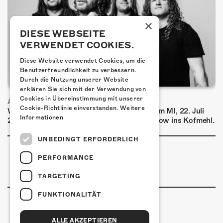
×
DIESE WEBSEITE
VERWENDET COOKIES.
Diese Website verwendet Cookies, um die
Benutzerfreundlichkeit zu verbessern.
Durch die Nutzung unserer Website
erklären Sie sich mit der Verwendung von
Cookies in Übereinstimmung mit unserer
AIRBOURNE - SPECIAL SUMMER SHOW
Cookie-Richtlinie einverstanden.
Weitere
Wow, das ist ein Ding! Airbourne kommen am MI, 22. Juli
Informationen
2026 für eine exklusive Special Summer Show ins Kofmehl.
UNBEDINGT ERFORDERLICH
PERFORMANCE
TARGETING
FUNKTIONALITÄT
ALLE AKZEPTIEREN