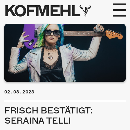
KOFMEHL
PROGRAMM
FABRIKGEFLÜSTER
GALERIE
FOTOGALERIE
PHOTOMAT
02.03.2023
INFOS
FRISCH BESTÄTIGT:
KONTAKT
SERAINA TELLI