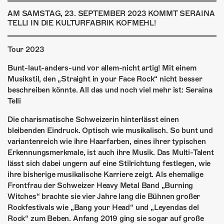
ÜBER UNS
AM SAMSTAG, 23. SEPTEMBER 2023 KOMMT SERAINA
TELLI IN DIE KULTURFABRIK KOFMEHL!
GÖNNEREI
SHOP
Tour 2023
Bunt-laut-anders-und vor allem-nicht artig! Mit einem
MITMACHEN
Musikstil, den „Straight in your Face Rock“ nicht besser
beschreiben könnte. All das und noch viel mehr ist: Seraina
Telli
Die charismatische Schweizerin hinterlässt einen
bleibenden Eindruck. Optisch wie musikalisch. So bunt und
variantenreich wie ihre Haarfarben, eines ihrer typischen
Erkennungsmerkmale, ist auch ihre Musik. Das Multi-Talent
lässt sich dabei ungern auf eine Stilrichtung festlegen, wie
ihre bisherige musikalische Karriere zeigt. Als ehemalige
Frontfrau der Schweizer Heavy Metal Band „Burning
Witches“ brachte sie vier Jahre lang die Bühnen großer
Rockfestivals wie „Bang your Head“ und „Leyendas del
Rock“ zum Beben. Anfang 2019 ging sie sogar auf große