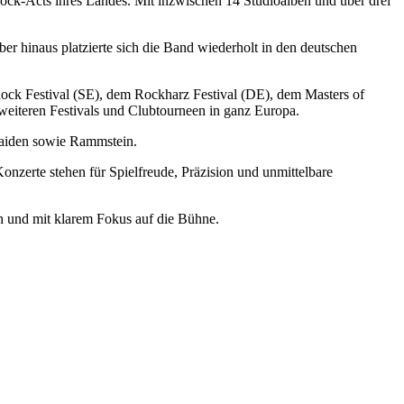
ock-Acts ihres Landes. Mit inzwischen 14 Studioalben und über drei
r hinaus platzierte sich die Band wiederholt in den deutschen
ck Festival (SE), dem Rockharz Festival (DE), dem Masters of
eiteren Festivals und Clubtourneen in ganz Europa.
Maiden sowie Rammstein.
nzerte stehen für Spielfreude, Präzision und unmittelbare
 und mit klarem Fokus auf die Bühne.