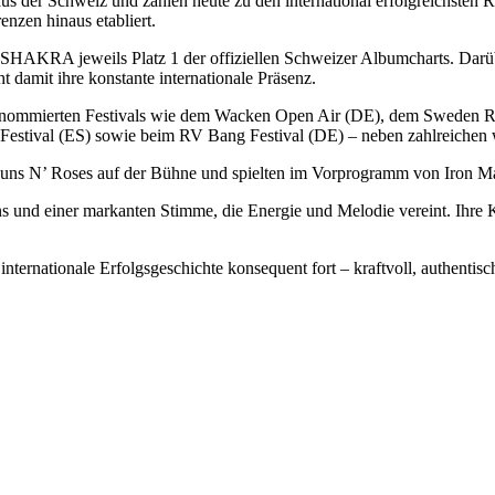
 der Schweiz und zählen heute zu den international erfolgreichsten R
nzen hinaus etabliert.
SHAKRA jeweils Platz 1 der offiziellen Schweizer Albumcharts. Darübe
 damit ihre konstante internationale Präsenz.
renommierten Festivals wie dem Wacken Open Air (DE), dem Sweden Ro
stival (ES) sowie beim RV Bang Festival (DE) – neben zahlreichen w
r Guns N’ Roses auf der Bühne und spielten im Vorprogramm von Iron 
und einer markanten Stimme, die Energie und Melodie vereint. Ihre Ko
ationale Erfolgsgeschichte konsequent fort – kraftvoll, authentisch