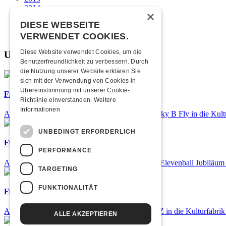
2014
×
2013
DIESE WEBSEITE
2012
2011
VERWENDET COOKIES.
Diese Website verwendet Cookies, um die
Unsere beliebtesten
Benutzerfreundlichkeit zu verbessern. Durch
die Nutzung unserer Website erklären Sie
sich mit der Verwendung von Cookies in
Übereinstimmung mit unserer Cookie-
Frisch bestätigt: Nicky B Fly
Richtlinie einverstanden.
Weitere
Informationen
Am Donnerstag, 05. November 2026 kommt Nicky B Fly in die Kult
UNBEDINGT ERFORDERLICH
Frisch bestätigt: 25 Jahre Elevenball
PERFORMANCE
Am Samstag, 26. September 2026 findet das 25. Elevenball Jubiläum s
TARGETING
FUNKTIONALITÄT
Frisch bestätigt: GZUZ
Am Donnerstag, 29. Oktober 2026 kommt GZUZ in die Kulturfabrik
ALLE AKZEPTIEREN