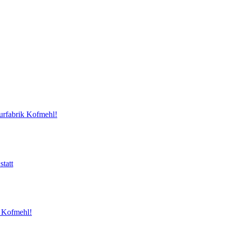
urfabrik Kofmehl!
tatt
 Kofmehl!