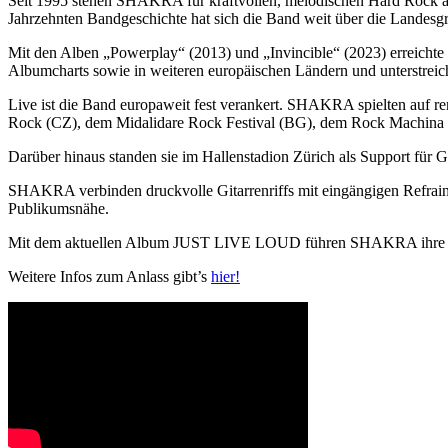
Seit 1995 stehen SHAKRA für kraftvollen, melodischen Hard Rock aus
Jahrzehnten Bandgeschichte hat sich die Band weit über die Landesgre
Mit den Alben „Powerplay“ (2013) und „Invincible“ (2023) erreichte 
Albumcharts sowie in weiteren europäischen Ländern und unterstreicht
Live ist die Band europaweit fest verankert. SHAKRA spielten auf 
Rock (CZ), dem Midalidare Rock Festival (BG), dem Rock Machina Fe
Darüber hinaus standen sie im Hallenstadion Zürich als Support fü
SHAKRA verbinden druckvolle Gitarrenriffs mit eingängigen Refrains 
Publikumsnähe.
Mit dem aktuellen Album JUST LIVE LOUD führen SHAKRA ihre intern
Weitere Infos zum Anlass gibt’s
hier!