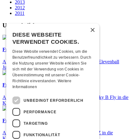
2013
2012
2011
Unsere beliebtesten
×
DIESE WEBSEITE
VERWENDET COOKIES.
Frisch bestätigt: 25 Jahre Elevenball
Diese Website verwendet Cookies, um die
Benutzerfreundlichkeit zu verbessern. Durch
Am Samstag, 26. September 2026 findet das 25. Elevenball
die Nutzung unserer Website erklären Sie
Jubiläum statt
sich mit der Verwendung von Cookies in
Übereinstimmung mit unserer Cookie-
Richtlinie einverstanden.
Weitere
Frisch bestätigt: Nicky B Fly
Informationen
Am Donnerstag, 05. November 2026 kommt Nicky B Fly in die
UNBEDINGT ERFORDERLICH
Kulturfabrik Kofmehl!
PERFORMANCE
Frisch bestätigt: GZUZ
TARGETING
Am Donnerstag, 29. Oktober 2026 kommt GZUZ in die
FUNKTIONALITÄT
Kulturfabrik Kofmehl!