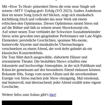
Mit «How To Heal» präsentiert Stress die erste neue Single seit
seinem «MTV Unplug-ged» Erfolg (VÖ 2023). Andres Andrekson
lässt im neuen Song lyrisch tief blicken, zeigt sich musikalisch
leichtfüssig frisch und vollendet das neue Werk mit einem
erfrischen-den Optimismus. Diesen Optimismus nimmt Stress mit
auf die Bühne und lädt zu seinem neuen Showkonzept ein.
Auf seiner neuen Tour verbindet der Schweizer Ausnahmekünstler
Stress seine gewohnt ener-giegeladene Performance mit Late-Night-
Elementen: persönliche Geschichten, spontane Mo-mente,
humorvolle Akzente und musikalische Überraschungen
verschmelzen zu einem Abend, der weit tiefer gründet als ein
klassisches Konzerterlebnis.
Die Tour führt durch ausgewählte, elaborierte Häuser und
renommierte Theater. Die bestuhlten Shows schaffen eine
fokussierte und hochwertige Atmosphäre, in der sich Publikum und
Künst-ler gemeinsam auf den besonderen Abend einlassen können.
Bekannte Hits, Songs vom neuen Album und die unverkennbare
Energie von Stress machen jede Show einzigartig. Mal emotional,
mal humorvoll, mal überraschend; jeder Abend erzählt seine eigene
Geschichte.
Weitere Infos zum Anlass gibt’s
hier!