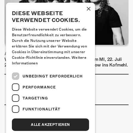
×
DIESE WEBSEITE
VERWENDET COOKIES.
Diese Website verwendet Cookies, um die
Benutzerfreundlichkeit zu verbessern.
Durch die Nutzung unserer Website
erklären Sie sich mit der Verwendung von
Cookies in Übereinstimmung mit unserer
AIRBOURNE - SPECIAL SUMMER SHOW
Cookie-Richtlinie einverstanden.
Weitere
Wow, das ist ein Ding! Airbourne kommen am MI, 22. Juli
Informationen
2026 für eine exklusive Special Summer Show ins Kofmehl.
UNBEDINGT ERFORDERLICH
PERFORMANCE
TARGETING
FUNKTIONALITÄT
ALLE AKZEPTIEREN
Kulturfabrik Kofmehl
Kofmehlweg 1