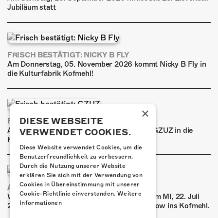
Jubiläum statt
FRISCH BESTÄTIGT: NICKY B FLY
Am Donnerstag, 05. November 2026 kommt Nicky B Fly in
die Kulturfabrik Kofmehl!
×
DIESE WEBSEITE
FRISCH BESTÄTIGT: GZUZ
Am Donnerstag, 29. Oktober 2026 kommt GZUZ in die
VERWENDET COOKIES.
Kulturfabrik Kofmehl!
Diese Website verwendet Cookies, um die
Benutzerfreundlichkeit zu verbessern.
Durch die Nutzung unserer Website
erklären Sie sich mit der Verwendung von
Cookies in Übereinstimmung mit unserer
AIRBOURNE - SPECIAL SUMMER SHOW
Cookie-Richtlinie einverstanden.
Weitere
Wow, das ist ein Ding! Airbourne kommen am MI, 22. Juli
Informationen
2026 für eine exklusive Special Summer Show ins Kofmehl.