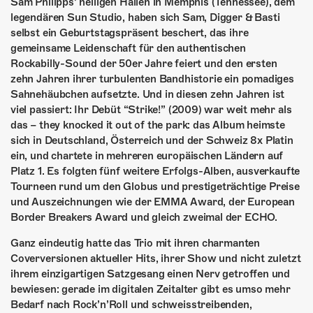
ÜBER UNS
Sam Philipps’ heiligen Hallen in Memphis (Tennessee), dem
legendären Sun Studio, haben sich Sam, Digger & Basti
GÖNNEREI
selbst ein Geburtstagspräsent beschert, das ihre
gemeinsame Leidenschaft für den authentischen
Rockabilly-Sound der 50er Jahre feiert und den ersten
SHOP
zehn Jahren ihrer turbulenten Bandhistorie ein pomadiges
Sahnehäubchen aufsetzte. Und in diesen zehn Jahren ist
MITMACHEN
viel passiert: Ihr Debüt “Strike!” (2009) war weit mehr als
das – they knocked it out of the park: das Album heimste
sich in Deutschland, Österreich und der Schweiz 8x Platin
ein, und chartete in mehreren europäischen Ländern auf
Platz 1. Es folgten fünf weitere Erfolgs-Alben, ausverkaufte
Tourneen rund um den Globus und prestigeträchtige Preise
und Auszeichnungen wie der EMMA Award, der European
Border Breakers Award und gleich zweimal der ECHO.
Ganz eindeutig hatte das Trio mit ihren charmanten
Coverversionen aktueller Hits, ihrer Show und nicht zuletzt
ihrem einzigartigen Satzgesang einen Nerv getroffen und
bewiesen: gerade im digitalen Zeitalter gibt es umso mehr
Bedarf nach Rock’n’Roll und schweisstreibenden,