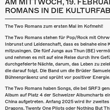
AM MITTWOCH, 19. FEBRU
ROMANS IN DIE KULTURFA
The Two Romans zum ersten Mal im Kofmehl!
The Two Romans stehen für Pop/Rock mit Ohrwurm
Inbrunst und Leidenschaft, dass es beinahe eine K
mitzusingen. Die fünf Jungs aus Thun (BE) verm
und nehmen es mit auf eine Reise durch ihre Ge
durchgefeierte Nächte, darum, das Leben zu zeleb
die darauf folgt. Die Band um die Brüder Samuele
Bühnenpräsenz und sprüht vor positiver Energie
The Two Romans haben Songs, die bei SRF3 gena
Album auf Platz 4 der Schweizer Albumcharts ein
China aufgetreten. Anfang 2025 wird ihr zweites
Dragons, Twenty One Pilots oder Nothing But Thi