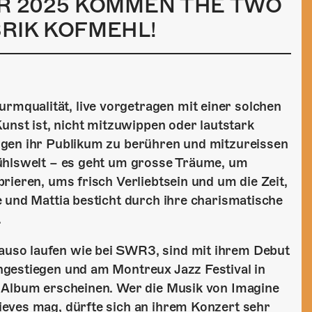
AR 2025 KOMMEN THE TWO
BRIK KOFMEHL!
qualität, live vorgetragen mit einer solchen
unst ist, nicht mitzuwippen oder lautstark
ögen ihr Publikum zu berühren und mitzureissen
fühlswelt – es geht um grosse Träume, um
rieren, ums frisch Verliebtsein und um die Zeit,
 und Mattia besticht durch ihre charismatische
.
uso laufen wie bei SWR3, sind mit ihrem Debut
gestiegen und am Montreux Jazz Festival in
 Album erscheinen. Wer die Musik von Imagine
eves mag, dürfte sich an ihrem Konzert sehr