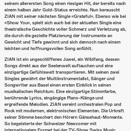
ÜBER UNS
seinem allerersten Song einen riesigen Hit, der bereits nach
einem halben Jahr Gold-Status erreichte. Nun berauscht
GÖNNEREI
ZIAN mit seiner nächsten Single «Grateful». Ebenso wie bei
«Show You», spielt sich auch bei der aktuellen Single eine
SHOP
theatralische Geschichte voller Schmerz und Verletzung ab,
die durch die gezielte Platzierung der Instrumente an
MITMACHEN
Gewicht und Tiefe gewinnt und sich dennoch nach einem
leichten und hoffnungsvollen Song anfühlt.
ZIAN ist ein ungeschliffenes Juwel, ein Wildfang, dessen
Songs direkt aus der Seelenwelt auftauchen und eine
einzigartige Gefühlswelt transportieren. Mit seinen zwei
Singles gewährt der Multiinstrumentalist, Sänger und
Songwriter aus Basel einen ersten Einblick in seinen
musikalischen Reichtum. Eine einzigartige Stimmfarbe,
berührende Lyrics, eingängige Piano-Klänge und
ergreifende Melodien. ZIAN vereint orchestralen Pop und
Rock mit modernen, elektronischen Elementen. Die Urkraft
seiner Stimme beschert den Hörern Gänsehaut-Momente.
So begeisterte der Schweizer Newcomer mit
internationalem Format bei der TV-Show Swiss Music