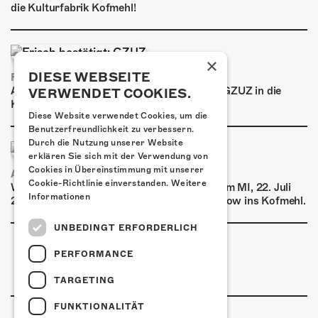
die Kulturfabrik Kofmehl!
×
DIESE WEBSEITE
FRISCH BESTÄTIGT: GZUZ
Am Donnerstag, 29. Oktober 2026 kommt GZUZ in die
VERWENDET COOKIES.
Kulturfabrik Kofmehl!
Diese Website verwendet Cookies, um die
Benutzerfreundlichkeit zu verbessern.
Durch die Nutzung unserer Website
erklären Sie sich mit der Verwendung von
Cookies in Übereinstimmung mit unserer
AIRBOURNE - SPECIAL SUMMER SHOW
Cookie-Richtlinie einverstanden.
Weitere
Wow, das ist ein Ding! Airbourne kommen am MI, 22. Juli
Informationen
2026 für eine exklusive Special Summer Show ins Kofmehl.
UNBEDINGT ERFORDERLICH
PERFORMANCE
TARGETING
FUNKTIONALITÄT