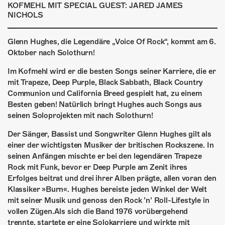
ÜBER UNS
KOFMEHL MIT SPECIAL GUEST: JARED JAMES
NICHOLS
GÖNNEREI
Glenn Hughes, die Legendäre „Voice Of Rock“, kommt am 6.
SHOP
Oktober nach Solothurn!
MITMACHEN
Im Kofmehl wird er die besten Songs seiner Karriere, die er
mit Trapeze, Deep Purple, Black Sabbath, Black Country
Communion und California Breed gespielt hat, zu einem
Besten geben! Natürlich bringt Hughes auch Songs aus
seinen Soloprojekten mit nach Solothurn!
Der Sänger, Bassist und Songwriter Glenn Hughes gilt als
einer der wichtigsten Musiker der britischen Rockszene. In
seinen Anfängen mischte er bei den legendären Trapeze
Rock mit Funk, bevor er Deep Purple am Zenit ihres
Erfolges beitrat und drei ihrer Alben prägte, allen voran den
Klassiker »Burn«. Hughes bereiste jeden Winkel der Welt
mit seiner Musik und genoss den Rock ’n’ Roll-Lifestyle in
vollen Zügen.Als sich die Band 1976 vorübergehend
trennte, startete er eine Solokarriere und wirkte mit