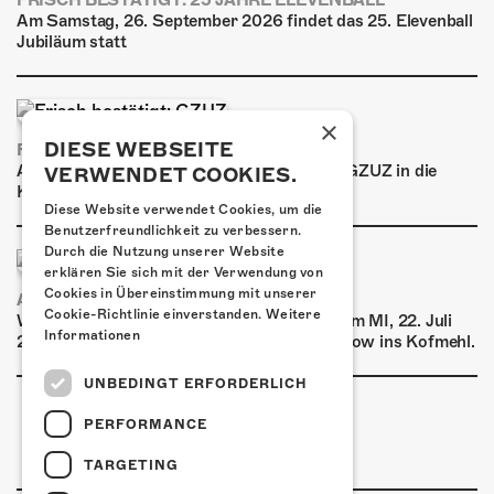
FRISCH BESTÄTIGT: 25 JAHRE ELEVENBALL
Am Samstag, 26. September 2026 findet das 25. Elevenball
Jubiläum statt
×
DIESE WEBSEITE
FRISCH BESTÄTIGT: GZUZ
Am Donnerstag, 29. Oktober 2026 kommt GZUZ in die
VERWENDET COOKIES.
Kulturfabrik Kofmehl!
Diese Website verwendet Cookies, um die
Benutzerfreundlichkeit zu verbessern.
Durch die Nutzung unserer Website
erklären Sie sich mit der Verwendung von
Cookies in Übereinstimmung mit unserer
AIRBOURNE - SPECIAL SUMMER SHOW
Cookie-Richtlinie einverstanden.
Weitere
Wow, das ist ein Ding! Airbourne kommen am MI, 22. Juli
Informationen
2026 für eine exklusive Special Summer Show ins Kofmehl.
UNBEDINGT ERFORDERLICH
PERFORMANCE
TARGETING