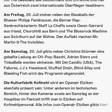
mit The Baseballs aus Deutschland und Christina Stürmer
ÜBER UNS
aus Österreich zwei internationale Überflieger headlinern.
GÖNNEREI
Am Freitag
, 29. Juli stehen neben den Baseballs der
Blueser Philipp Fankhauser, die Berner Rap-
SHOP
Senkrechtstarterin Steff La Cheffe sowie Owen Gerrard
aus Irland, Churchhill aus Bern und The Bluesrock Machine
MITMACHEN
aus Solothurn auf der Bühne. Den Auftakt machen Mr.
Martin & The Invisibles.
Am Samstag
, 30. Juli gibts neben Christina Stürmer eine
geballte Ladung an CH-Pop: Baschi, Adrian Stern und
TinkaBelle werden einheizen. Mit Del Castillo (USA), The
Failures, J.J.’s Hausband, Stuffed Drain, Blind Alley und
Bleeding Fish wird das Programm abgerundet.
Die Kulturfabrik Kofmehl
wird am Openair Etziken
ebenfalls präsent sein: Unter anderem im technischen
Bereich, hinter den Kameras sowie am Samstag an der
Hauptbar im Festzelt trifft man in Etziken auf
Kofmehlpersonal. Alle Infos zum Openair Etziken gibts
hier!