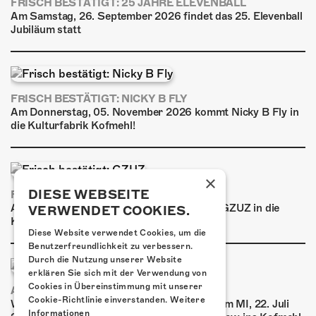
FRISCH BESTÄTIGT: 25 JAHRE ELEVENBALL
Am Samstag, 26. September 2026 findet das 25. Elevenball
Jubiläum statt
FRISCH BESTÄTIGT: NICKY B FLY
Am Donnerstag, 05. November 2026 kommt Nicky B Fly in
die Kulturfabrik Kofmehl!
×
DIESE WEBSEITE
FRISCH BESTÄTIGT: GZUZ
Am Donnerstag, 29. Oktober 2026 kommt GZUZ in die
VERWENDET COOKIES.
Kulturfabrik Kofmehl!
Diese Website verwendet Cookies, um die
Benutzerfreundlichkeit zu verbessern.
Durch die Nutzung unserer Website
erklären Sie sich mit der Verwendung von
Cookies in Übereinstimmung mit unserer
AIRBOURNE - SPECIAL SUMMER SHOW
Cookie-Richtlinie einverstanden.
Weitere
Wow, das ist ein Ding! Airbourne kommen am MI, 22. Juli
Informationen