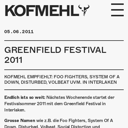
KOFMEHL
PROGRAMM
05.06.2011
FABRIKGEFLÜSTER
GREENFIELD FESTIVAL
GALERIE
2011
FOTOGALERIE
KOFMEHL EMPFIEHLT: FOO FIGHTERS, SYSTEM OF A
DOWN, DISTURBED, VOLBEAT UVM. IN INTERLAKEN
PHOTOMAT
Endlich ists so weit:
Nächstes Wochenende startet der
INFOS
Festivalsommer 2011 mit dem Greenfield Festival in
Interlaken.
KONTAKT
Grosse Namen
wie z.B. die Foo Fighters, System Of A
Down, Disturbed, Volbeat, Social Distortion und