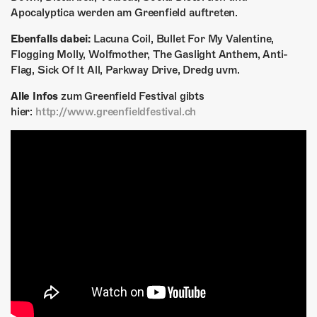
ÜBER UNS
Apocalyptica werden am Greenfield auftreten.
GÖNNEREI
Ebenfalls dabei:
Lacuna Coil, Bullet For My Valentine,
Flogging Molly, Wolfmother, The Gaslight Anthem, Anti-
SHOP
Flag, Sick Of It All, Parkway Drive, Dredg uvm.
Alle Infos
zum Greenfield Festival gibts
MITMACHEN
hier:
http://www.greenfieldfestival.ch