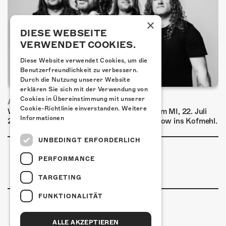
×
DIESE WEBSEITE
VERWENDET COOKIES.
Diese Website verwendet Cookies, um die
Benutzerfreundlichkeit zu verbessern.
Durch die Nutzung unserer Website
erklären Sie sich mit der Verwendung von
Cookies in Übereinstimmung mit unserer
AIRBOURNE - SPECIAL SUMMER SHOW
Cookie-Richtlinie einverstanden.
Weitere
Wow, das ist ein Ding! Airbourne kommen am MI, 22. Juli
Informationen
2026 für eine exklusive Special Summer Show ins Kofmehl.
UNBEDINGT ERFORDERLICH
PERFORMANCE
TARGETING
FUNKTIONALITÄT
ALLE AKZEPTIEREN
Kulturfabrik Kofmehl