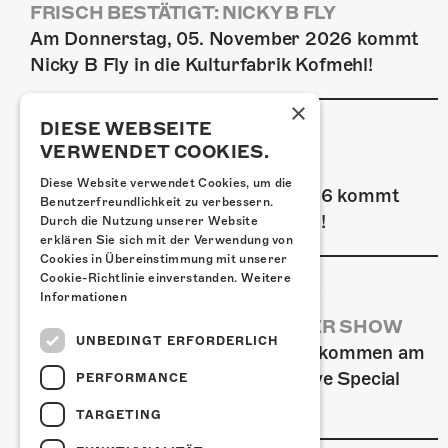
FRISCH BESTÄTIGT: NICKY B FLY
Am Donnerstag, 05. November 2026 kommt
Nicky B Fly in die Kulturfabrik Kofmehl!
×
DIESE WEBSEITE
VERWENDET COOKIES.
FRISCH BESTÄTIGT: GZUZ
Diese Website verwendet Cookies, um die
Am Donnerstag, 29. Oktober 2026 kommt
Benutzerfreundlichkeit zu verbessern.
GZUZ in die Kulturfabrik Kofmehl!
Durch die Nutzung unserer Website
erklären Sie sich mit der Verwendung von
Cookies in Übereinstimmung mit unserer
Cookie-Richtlinie einverstanden.
Weitere
Informationen
AIRBOURNE - SPECIAL SUMMER SHOW
UNBEDINGT ERFORDERLICH
Wow, das ist ein Ding! Airbourne kommen am
MI, 22. Juli 2026 für eine exklusive Special
PERFORMANCE
Summer Show ins Kofmehl.
TARGETING