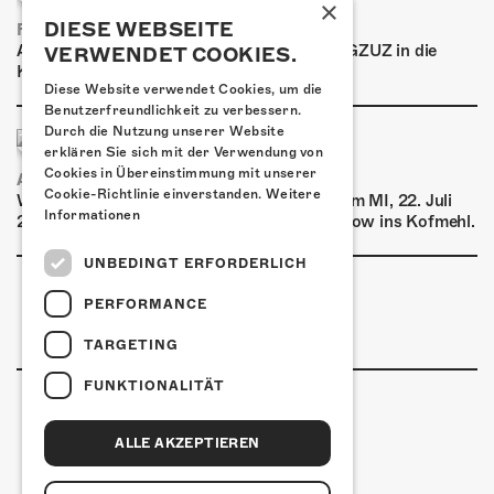
×
DIESE WEBSEITE
FRISCH BESTÄTIGT: GZUZ
Am Donnerstag, 29. Oktober 2026 kommt GZUZ in die
VERWENDET COOKIES.
Kulturfabrik Kofmehl!
Diese Website verwendet Cookies, um die
Benutzerfreundlichkeit zu verbessern.
Durch die Nutzung unserer Website
erklären Sie sich mit der Verwendung von
Cookies in Übereinstimmung mit unserer
AIRBOURNE - SPECIAL SUMMER SHOW
Cookie-Richtlinie einverstanden.
Weitere
Wow, das ist ein Ding! Airbourne kommen am MI, 22. Juli
Informationen
2026 für eine exklusive Special Summer Show ins Kofmehl.
UNBEDINGT ERFORDERLICH
PERFORMANCE
TARGETING
FUNKTIONALITÄT
ALLE AKZEPTIEREN
Kulturfabrik Kofmehl
Kofmehlweg 1
4502 Solothurn