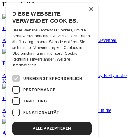
Unsere beliebtesten
×
DIESE WEBSEITE
VERWENDET COOKIES.
Frisch bestätigt: 25 Jahre Elevenball
Diese Website verwendet Cookies, um die
Benutzerfreundlichkeit zu verbessern. Durch
Am Samstag, 26. September 2026 findet das 25. Elevenball
die Nutzung unserer Website erklären Sie
Jubiläum statt
sich mit der Verwendung von Cookies in
Übereinstimmung mit unserer Cookie-
Richtlinie einverstanden.
Weitere
Frisch bestätigt: Nicky B Fly
Informationen
Am Donnerstag, 05. November 2026 kommt Nicky B Fly in die
UNBEDINGT ERFORDERLICH
Kulturfabrik Kofmehl!
PERFORMANCE
Frisch bestätigt: GZUZ
TARGETING
Am Donnerstag, 29. Oktober 2026 kommt GZUZ in die
FUNKTIONALITÄT
Kulturfabrik Kofmehl!
ALLE AKZEPTIEREN
Airbourne - Special Summer Show