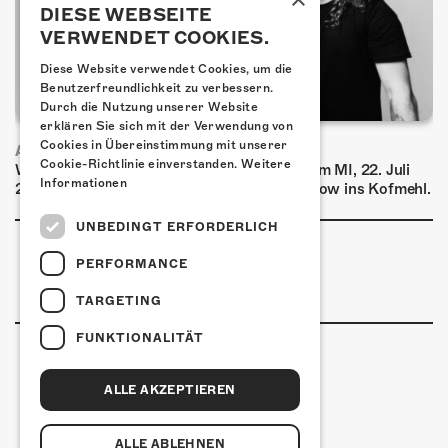
DIESE WEBSEITE
VERWENDET COOKIES.
Diese Website verwendet Cookies, um die
Benutzerfreundlichkeit zu verbessern.
Durch die Nutzung unserer Website
erklären Sie sich mit der Verwendung von
Cookies in Übereinstimmung mit unserer
AIRBOURNE - SPECIAL SUMMER SHOW
Cookie-Richtlinie einverstanden.
Weitere
Wow, das ist ein Ding! Airbourne kommen am MI, 22. Juli
Informationen
2026 für eine exklusive Special Summer Show ins Kofmehl.
UNBEDINGT ERFORDERLICH
PERFORMANCE
TARGETING
FUNKTIONALITÄT
ALLE AKZEPTIEREN
Kulturfabrik Kofmehl
Kofmehlweg 1
4502 Solothurn
ALLE ABLEHNEN