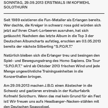
ÜBER UNS
SONNTAG, 29.09.2013 ERSTMALS IM KOFMEHL
SOLOTHURN
GÖNNEREI
Seit 1989 existieren die Fun-Metaller als Erlangen bereits.
SHOP
Wer dachte, die Kreiger in schwarz rosa gold würden sich
jetzt auf ihren Chart-Lorbeeren ausruhen, hat sich
MITMACHEN
getäuscht: Nachdem das letzte Album in die Top 3 der
Deutschen Albumcharts aufstieg, erschien am 03.05.2013
bereits der nächste Silberling “S.P.O.R.T.”
Natürlich bleiben sich die Erlanger treu und besingen den
Spiel- und Bewegungsdrang des Homo Sapiens. Die Tour
“S.P.O.R.T.” wird ab Oktober 2013 frischen Wind und jede
Menge ungewöhnliche Trainingseinheiten in die
Konzerthallen bringen.
Am 29.09.2013 machen J.B.O. einen Abstecher in die
Schweiz und gastieren erstmals in der Kulturfabrik
Kofmehl Solothurn. Wenn das mal kein Grund für ein Fest
ist! Wir freuen uns aufs Headbanger-Nacken-stählen mit
den Deutschen Spassvögel.