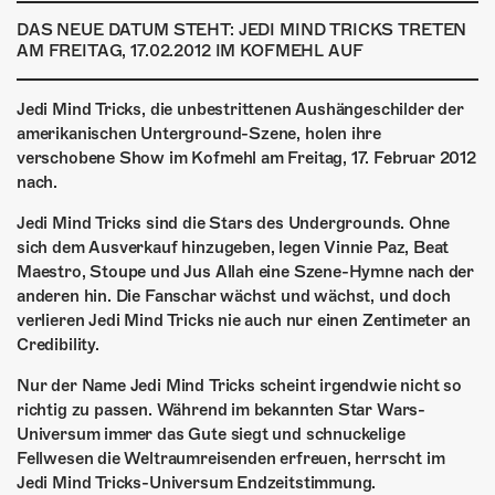
ÜBER UNS
DAS NEUE DATUM STEHT: JEDI MIND TRICKS TRETEN
AM FREITAG, 17.02.2012 IM KOFMEHL AUF
GÖNNEREI
SHOP
Jedi Mind Tricks, die unbestrittenen Aushängeschilder der
amerikanischen Unterground-Szene, holen ihre
MITMACHEN
verschobene Show im Kofmehl am Freitag, 17. Februar 2012
nach.
Jedi Mind Tricks sind die Stars des Undergrounds. Ohne
sich dem Ausverkauf hinzugeben, legen Vinnie Paz, Beat
Maestro, Stoupe und Jus Allah eine Szene-Hymne nach der
anderen hin. Die Fanschar wächst und wächst, und doch
verlieren Jedi Mind Tricks nie auch nur einen Zentimeter an
Credibility.
Nur der Name Jedi Mind Tricks scheint irgendwie nicht so
richtig zu passen. Während im bekannten Star Wars-
Universum immer das Gute siegt und schnuckelige
Fellwesen die Weltraumreisenden erfreuen, herrscht im
Jedi Mind Tricks-Universum Endzeitstimmung.