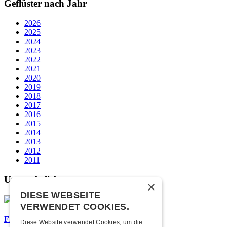
Geflüster nach Jahr
2026
2025
2024
2023
2022
2021
2020
2019
2018
2017
2016
2015
2014
2013
2012
2011
Unsere beliebtesten
×
DIESE WEBSEITE
VERWENDET COOKIES.
Frisch bestätigt: Nicky B Fly
Diese Website verwendet Cookies, um die