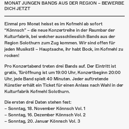
ÜBER UNS
MONAT JUNGEN BANDS AUS DER REGION – BEWERBE
DICH JETZT
GÖNNEREI
Einmal pro Monat heisst es im Kofmehl ab sofort
SHOP
“Könnsch” – die neue Konzertreihe in der Raumbar der
Kulturfabrik, bei welcher ausschliesslich Bands aus der
MITMACHEN
Region Solothurn zum Zug kommen. Wir sind offen für
jeden Musikstil – Hauptsache, ihr habt Bock, im Kofmehl zu
rocken!
Pro Konzertabend treten drei Bands auf. Der Eintritt ist
gratis, Türöffnung ist um 19:00 Uhr, Konzertbeginn 20:00
Uhr, jede Band spielt 40 Minuten. Jeder auftretende
Künstler erhält ein Ticket für einen Anlass nach Wahl in der
Kulturfabrik Kofmehl Solothurn.
Die ersten drei Daten stehen fest:
– Sonntag, 18. November Könnsch Vol. 1
– Sonntag, 16. Dezember Könnsch Vol. 2
– Sonntag, 20. Januar Könnsch Vol. 3