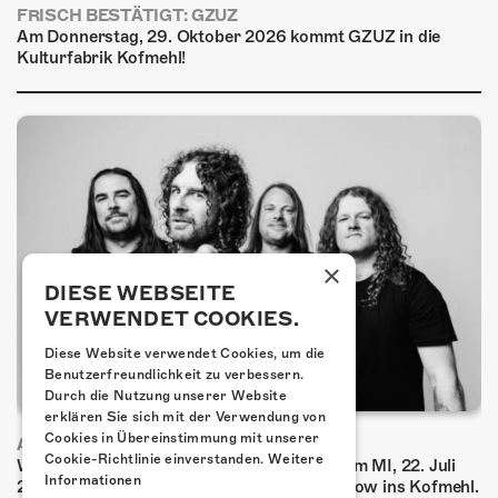
FRISCH BESTÄTIGT: GZUZ
Am Donnerstag, 29. Oktober 2026 kommt GZUZ in die
Kulturfabrik Kofmehl!
×
DIESE WEBSEITE
VERWENDET COOKIES.
Diese Website verwendet Cookies, um die
Benutzerfreundlichkeit zu verbessern.
Durch die Nutzung unserer Website
erklären Sie sich mit der Verwendung von
Cookies in Übereinstimmung mit unserer
AIRBOURNE - SPECIAL SUMMER SHOW
Cookie-Richtlinie einverstanden.
Weitere
Wow, das ist ein Ding! Airbourne kommen am MI, 22. Juli
Informationen
2026 für eine exklusive Special Summer Show ins Kofmehl.