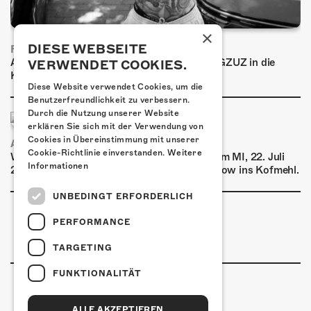
×
DIESE WEBSEITE
FRISCH BESTÄTIGT: GZUZ
Am Donnerstag, 29. Oktober 2026 kommt GZUZ in die
VERWENDET COOKIES.
Kulturfabrik Kofmehl!
Diese Website verwendet Cookies, um die
Benutzerfreundlichkeit zu verbessern.
Durch die Nutzung unserer Website
erklären Sie sich mit der Verwendung von
Cookies in Übereinstimmung mit unserer
AIRBOURNE - SPECIAL SUMMER SHOW
Cookie-Richtlinie einverstanden.
Weitere
Wow, das ist ein Ding! Airbourne kommen am MI, 22. Juli
Informationen
2026 für eine exklusive Special Summer Show ins Kofmehl.
UNBEDINGT ERFORDERLICH
PERFORMANCE
TARGETING
FUNKTIONALITÄT
ALLE AKZEPTIEREN