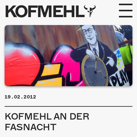
KOFMEHL
PROGRAMM
FABRIKGEFLÜSTER
GALERIE
FOTOGALERIE
PHOTOMAT
19.02.2012
INFOS
KOFMEHL AN DER
KONTAKT
FASNACHT